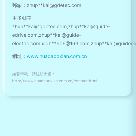
郵箱：zhup**
kai@gdetec.com
更多郵箱：
zhup**
kai@gdetec.com
,zhup**
kai@guide-
edrive.com
,zhup**
kai@guide-
electric.com
,xjqb**
606@163.com
,zhup**
kai@guideel
網址：
www.huadaboxian.com.cn
如若轉載，請注明出處：
http://www.huadaboxian.com.cn/contact.html