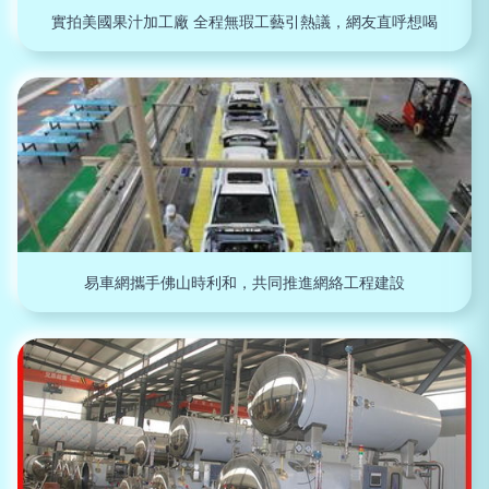
實拍美國果汁加工廠 全程無瑕工藝引熱議，網友直呼想喝
易車網攜手佛山時利和，共同推進網絡工程建設