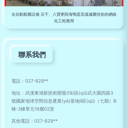
全自動殺菌設備 豆干、八寶粥與海鴨蛋高溫滅菌技術的網絡
化工程應用
聯系我們
電話：027-829**
地址：武漢東湖新技術開發(fā)區(qū)武大園四路3
號國家地球空間信息產業(yè)基地II區(qū)（七期）B
棟-3棟單元19層02室
其他電話：027-829**