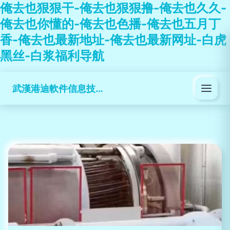
俺去也狠狠干-俺去也狠狠撸-俺去也久久-
俺去也你懂的-俺去也色播-俺去也五月丁
香-俺去也最新地址-俺去也最新网址-白虎
黑丝-白浆福利导航
武漢港迪軟件信息技術有限公司