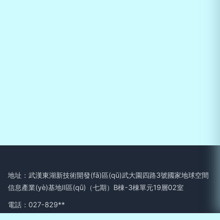
地址：武漢東湖新技術開發(fā)區(qū)武大園四路3號國家地球空間
信息產業(yè)基地II區(qū)（七期）B棟-3棟單元19層02室
電話：027-829**